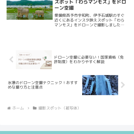
スポット「わらマンモス」をドロ
ーン空撮
愛媛県西予市宇和町、伊予石城駅のすぐ
近くにあるインスタ映えスポット「わら
マンモス」をドローンで撮影しました。
人も障害物も少なくドローンを飛ばしや
すい環境で、全国的にも珍しいものであ
ることから、ドローンで撮ると映える被
写体です。名称わらマンモ...
ドローン空撮に必要ない！国家資格（免
許制度）をわかりやすく解説
氷瀑のドローン空撮テクニック！おすす
めな撮り方と注意点
ホーム
撮影スポット（被写体）