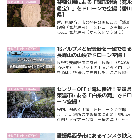
た被写体で、何度か電話して許可取りを
琴弾公園にある「銭形砂絵（寛永
撮影スポット（被写体）
試みたものの撃沈してい...
通宝）」をドローンで空撮【香川
県】
香川県観音寺市の琴弾公園にある「銭形
砂絵（寛永通宝）」をドローン空撮しま
した。寛永通宝（かんえいつうほう）：
江戸時代に造られ流通していた銭貨銭形
砂絵（ぜにがたすなえ）：寛永通宝を模
した砂絵ここは数年前から撮りたかった
北アルプスと安曇野を一望できる
撮影スポット（被写体）
場所で、まさにドローンが...
長峰山の山頂でドローン空撮！
長野県安曇野市にある「長峰山（ながみ
ねやま）」という山の山頂からドローン
を飛ばし空撮してきました。ここ長峰山
からは眼下に安曇野の街を一望すること
ができ、さらに真正面には日本を代表す
る北アルプスの山々を同時に見渡すこと
センサーOFFで滝に接近！愛媛県
撮影スポット（被写体）
ができます。あまり観光地...
東温市にある「白糸の滝」でドロ
ーン空撮！
今回、初めて「滝」をドローンで空撮し
ました。場所は愛媛県東温市の山奥にあ
る割とマイナーな滝「白糸の滝（しらい
とのたき）」で、一応観光地にはなって
いるものの、そこまで規模が大きな滝で
はないですし交通機関もないので、あま
愛媛県西予市にあるインスタ映え
撮影スポット（被写体）
り観光客は訪れませ...