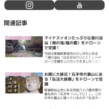
関連記事
マイナスイオンたっぷりな滑川渓
撮影スポット（被写体）
谷（奥の滝/龍の腹）をドローン
で空撮！
今回は愛媛県東温市の少し外れにある
「滑川渓谷（なめがわけいこく）」へド
ローン空撮をしに行ってきました！この1
週間くらい前に「白糸の滝」でドローン
空撮して以来、滝の空撮にハマってしま
いまして、また滝を撮りたいと思って今
お顔に大接近！石手寺の裏山にあ
撮影スポット（被写体）
回この「滑川渓谷」を...
る「弘法大師像」をドローンで空
撮
愛媛県松山市にある四国八十八箇所第51
番札所の「石手寺（いしてじ）」。この
お寺の裏山に建っているのが「弘法大師
像（こうぼうだいしぞう）」です。ドロ
ーン空撮を始めてからずっと撮りたかっ