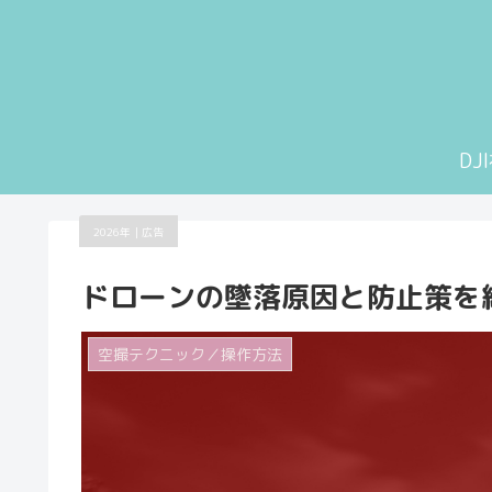
D
2026年｜広告
ドローンの墜落原因と防止策を
空撮テクニック／操作方法